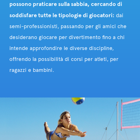
possono praticare sulla sabbia, cercando di
soddisfare tutte le tipologie di giocatori:
dai
semi-professionisti, passando per gli amici che
desiderano giocare per divertimento fino a chi
intende approfondire le diverse discipline,
offrendo la possibilità di corsi per atleti, per
ragazzi e bambini.