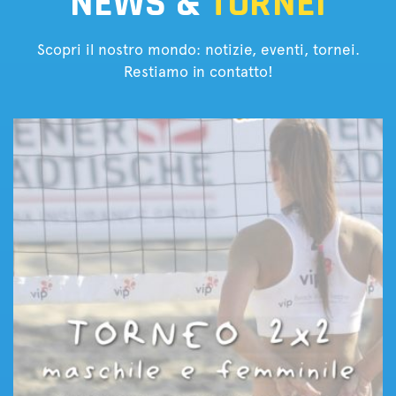
NEWS &
TORNEI
Scopri il nostro mondo: notizie, eventi, tornei.
Restiamo in contatto!
Tornei