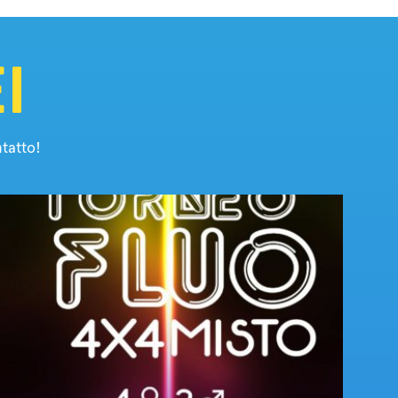
I
tatto!
Tornei