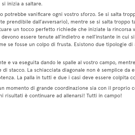
si inizia a saltare.
do potrebbe vanificare ogni vostro sforzo. Se si salta trop
 prendibile dall’avversario), mentre se si salta troppo ta
ttuare un tocco perfetto richiede che iniziate la rincors
 devono essere tenute all’indietro e nell’instante in cui si
e se fosse un colpo di frusta. Esistono due tipologie di 
ente e va eseguita dando le spalle al vostro campo, mentr
ne di stacco. La schiacciata diagonale non è semplice da 
otenza. La palla in tutti e due i casi deve essere colpita 
 un momento di grande coordinazione sia con il proprio 
risultati è continuare ad allenarsi! Tutti in campo!