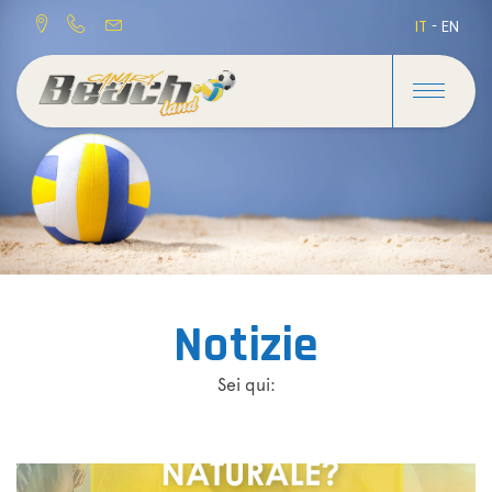
IT
-
EN
Notizie
Sei qui: